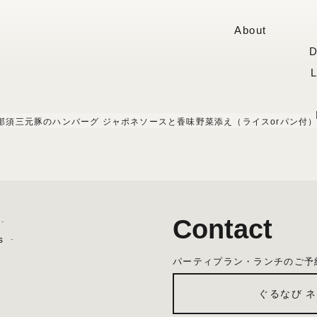
About
D
那須三元豚のハンバーグ ジャポネソースと香味野菜添え（ライスorパン付
Contact
s
パーティプラン・ランチのご予
ぐるなび 