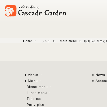
Home
>
ランチ
>
Main menu
>
那須乃ヶ原牛と
About
News
Menu
Acces
Dinner menu
Lunch menu
Take out
Party plan