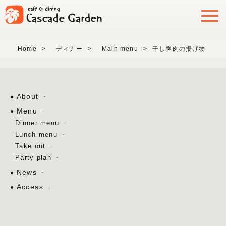
Home
>
ディナー
>
Main menu
>
干し豚肉の揚げ物
About
Menu
Dinner menu
Lunch menu
Take out
Party plan
News
Access