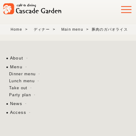
Home
>
ディナー
>
Main menu
>
豚肉のガパオライス
About
Menu
Dinner menu
Lunch menu
Take out
Party plan
News
Access