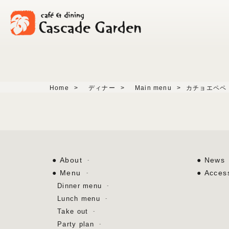
Home
>
ディナー
>
Main menu
>
カチョエペペ
About
News
Menu
Acces
Dinner menu
Lunch menu
Take out
Party plan