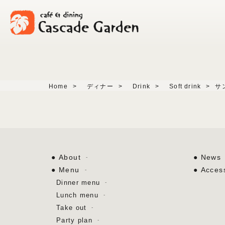
Home
>
ディナー
>
Drink
>
Soft drink
>
サ
About
News
Menu
Acces
Dinner menu
Lunch menu
Take out
Party plan